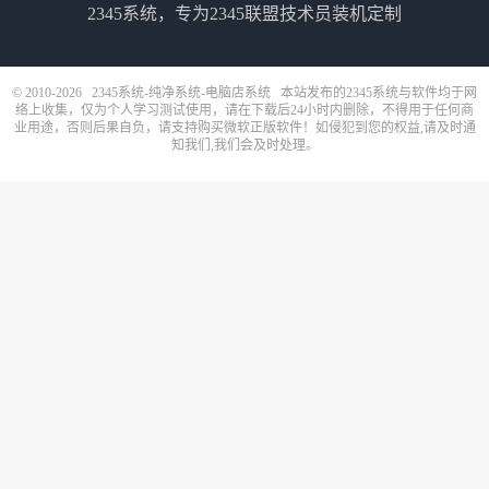
2345系统，专为2345联盟技术员装机定制
© 2010-2026
2345系统-纯净系统-电脑店系统
本站发布的2345系统与软件均于网
络上收集，仅为个人学习测试使用，请在下载后24小时内删除，不得用于任何商
业用途，否则后果自负，请支持购买微软正版软件！如侵犯到您的权益,请及时通
知我们,我们会及时处理。